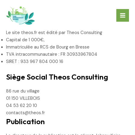
Aller
Mai
au
Men
contenu
Le site theos.fr est édité par Theos Consulting
Capital de 1 000€,
Immatriculée au RCS de Bourg en Bresse
TVA intracommunautaire : FR 30933967804
SIRET : 933 967 804 000 16
Siège Social Theos Consulting
86 rue du village
01 150 VILLEBOIS
04 53 62 20 10
contacts@theos.fr
Publication