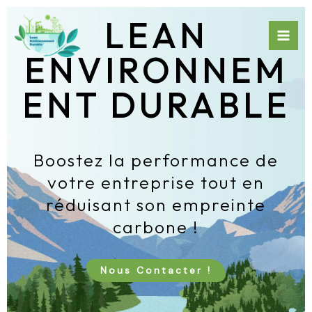
Aller
Mai
LEAN
au
Men
contenu
ENVIRONNEM
ENT DURABLE
Boostez la performance de
votre entreprise tout en
réduisant son empreinte
carbone !
Nous Contacter !