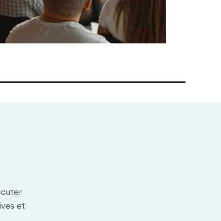
scuter
ives et