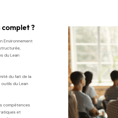
s complet ?
an Environnement
structurée,
es du Lean
ité du fait de la
 outils du Lean
des compétences
ratiques et