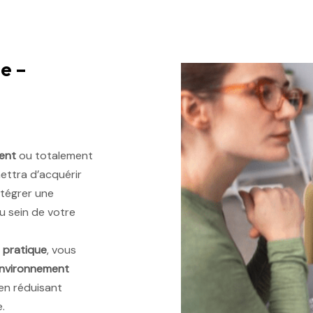
e –
ent
ou totalement
ttra d’acquérir
tégrer une
u sein de votre
n pratique
, vous
nvironnement
 en réduisant
.