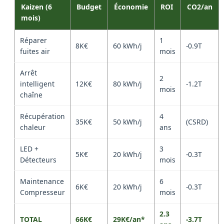
Kaizen (6
Budget
Économie
ROI
CO2/an
mois)
Réparer
1
8K€
60 kWh/j
-0.9T
fuites air
mois
Arrêt
2
intelligent
12K€
80 kWh/j
-1.2T
mois
chaîne
Récupération
4
35K€
50 kWh/j
(CSRD)
chaleur
ans
LED +
3
5K€
20 kWh/j
-0.3T
Détecteurs
mois
Maintenance
6
6K€
20 kWh/j
-0.3T
Compresseur
mois
2.3
TOTAL
66K€
29K€/an*
-3.7T